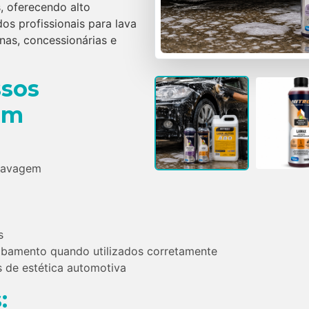
, oferecendo alto
os profissionais para lava
inas, concessionárias e
ssos
em
 lavagem
s
bamento quando utilizados corretamente
os de estética automotiva
: