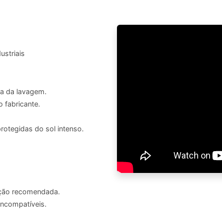
ustriais
pa da lavagem.
 fabricante.
protegidas do sol intenso.
ição recomendada.
incompatíveis.