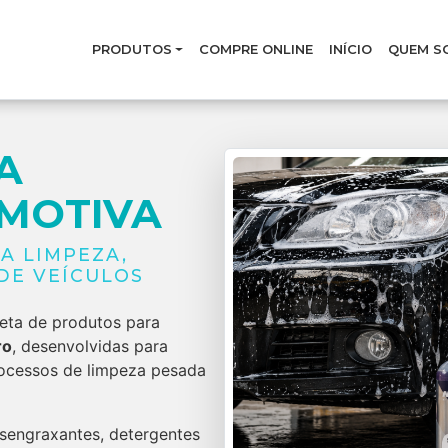
PRODUTOS
COMPRE ONLINE
INÍCIO
QUEM S
A
MOTIVA
A LIMPEZA,
DE VEÍCULOS
leta de produtos para
ro
, desenvolvidas para
rocessos de limpeza pesada
sengraxantes, detergentes