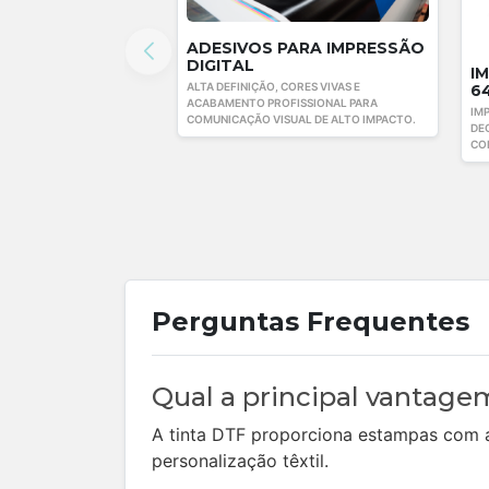
ADESIVOS PARA IMPRESSÃO
DIGITAL
I
ALTA DEFINIÇÃO, CORES VIVAS E
6
ACABAMENTO PROFISSIONAL PARA
IM
COMUNICAÇÃO VISUAL DE ALTO IMPACTO.
DE
CO
Perguntas Frequentes
Qual a principal vantage
A tinta DTF proporciona estampas com al
personalização têxtil.