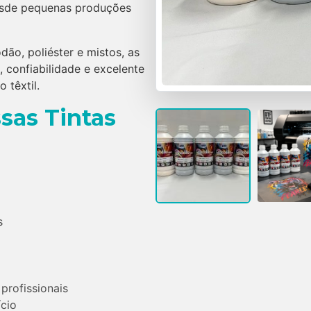
esde pequenas produções
dão, poliéster e mistos, as
 confiabilidade e excelente
 têxtil.
sas Tintas
s
rofissionais
ício