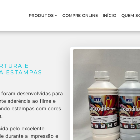
PRODUTOS
COMPRE ONLINE
INÍCIO
QUEM S
RTURA E
A ESTAMPAS
s foram desenvolvidas para
nte aderência ao filme e
onando estampas com cores
e.
cida pelo excelente
e durante a impressão e