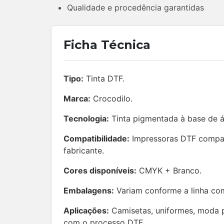
Qualidade e procedência garantidas
Ficha Técnica
Tipo:
Tinta DTF.
Marca:
Crocodilo.
Tecnologia:
Tinta pigmentada à base de á
Compatibilidade:
Impressoras DTF compat
fabricante.
Cores disponíveis:
CMYK + Branco.
Embalagens:
Variam conforme a linha com
Aplicações:
Camisetas, uniformes, moda pe
com o processo DTF.