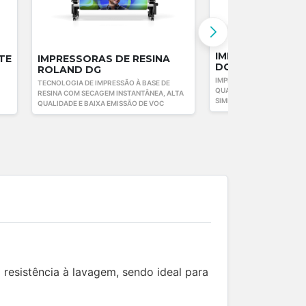
IMPRESSORAS D
TE
IMPRESSORAS DE RESINA
DG
ROLAND DG
IMPRESSÃO DIRETA NO FI
TECNOLOGIA DE IMPRESSÃO À BASE DE
QUALIDADE, PRODUTIVIDA
RESINA COM SECAGEM INSTANTÂNEA, ALTA
SIMPLIFICADA
QUALIDADE E BAIXA EMISSÃO DE VOC
 resistência à lavagem, sendo ideal para